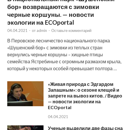
бор» возвращаются с зимовки
черные коршуны. — новости
экологии на ECOportal
04.04.2021
-
от
admin
-
Оставьте комментарий
В Перовское лесничество национального парка
«Шушенский бор» с зимовки из теплых стран
вернулись черные коршуны – хищные птицы
семейства Ястребиные с огромным размахом крыла,
который у некоторых особей превышает полтора …
«Живая природа с Эдгардом
Запашным»: о сезоне клещей и
запрете на вывоз китов. / Видео
— новости экологии на
ECOportal
04.04.2021
Ученые выделили две фазы сна