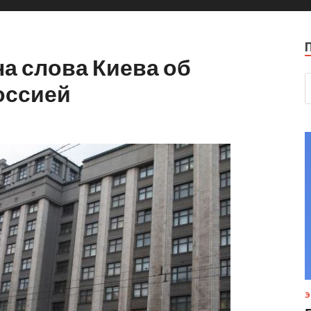
на слова Киева об
оссией
Э