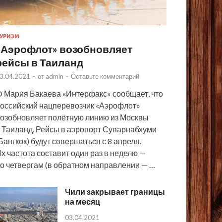
УРИЗМ
«Аэрофлот» возобновляет
рейсы в Таиланд
3.04.2021
-
от
admin
-
Оставьте комментарий
 Мария Бакаева «Интерфакс» сообщает, что
оссийский нацперевозчик «Аэрофлот»
озобновляет полётную линию из Москвы
 Таиланд. Рейсы в аэропорт Суварнабхуми
Бангкок) будут совершаться с 8 апреля.
х частота составит один раз в неделю —
о четвергам (в обратном направлении — …
Чили закрывает границы
на месяц
03.04.2021