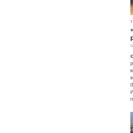
Т
0
©
р
в
в
(
И
п