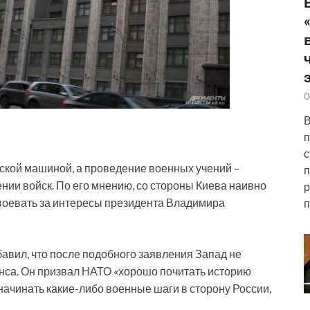
0
В
п
с
ской машиной, а проведение военных учений –
п
нии войск. По его мнению, со стороны Киева наивно
р
т воевать за интересы президента Владимира
п
авил, что после подобного заявления Запад не
нса. Он призвал НАТО «хорошо почитать историю
ачинать какие-либо военные шаги в сторону России,