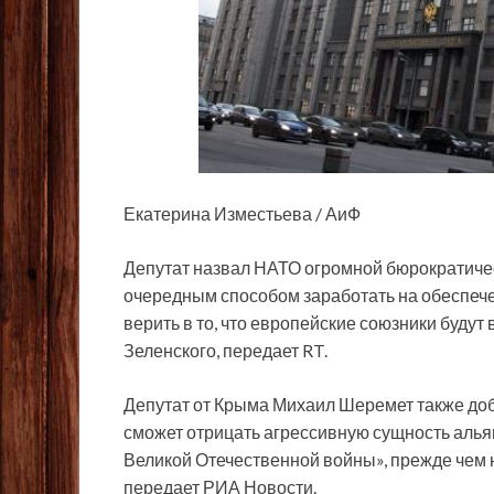
Екатерина Изместьева / АиФ
Депутат назвал НАТО огромной бюрократиче
очередным способом заработать на обеспече
верить в то, что европейские союзники буду
Зеленского, передает RT.
Депутат от Крыма Михаил Шеремет также доб
сможет отрицать агрессивную сущность алья
Великой Отечественной войны», прежде чем н
передает РИА Новости.