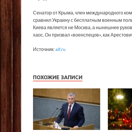
Сенатор от Крыма, член международного ком
сравнил Украину с бесплатным военным поли
Киева является не Москва, а нынешнее руков
хаос. Он призвал «военспецов», как Арестов
Источник:
aif.ru
ПОХОЖИЕ ЗАПИСИ