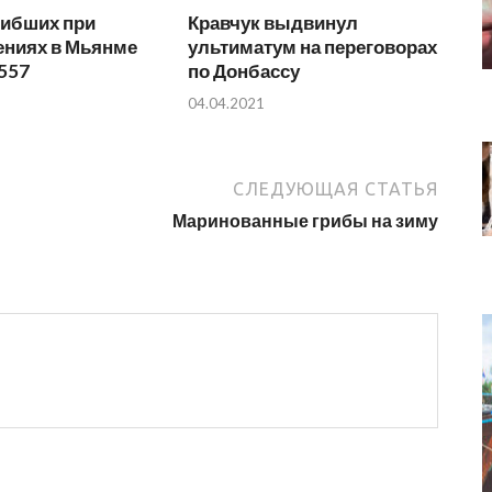
гибших при
Кравчук выдвинул
ениях в Мьянме
ультиматум на переговорах
557
по Донбассу
04.04.2021
СЛЕДУЮЩАЯ СТАТЬЯ
Маринованные грибы на зиму