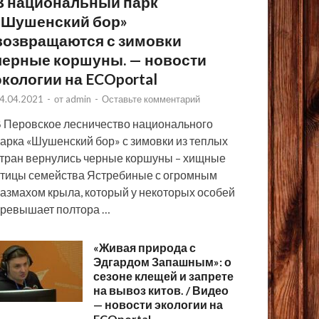
В национальный парк
«Шушенский бор»
возвращаются с зимовки
черные коршуны. — новости
экологии на ECOportal
4.04.2021
-
от
admin
-
Оставьте комментарий
 Перовское лесничество национального
арка «Шушенский бор» с зимовки из теплых
тран вернулись черные коршуны – хищные
тицы семейства Ястребиные с огромным
азмахом крыла, который у некоторых особей
ревышает полтора …
«Живая природа с
Эдгардом Запашным»: о
сезоне клещей и запрете
на вывоз китов. / Видео
— новости экологии на
ECOportal