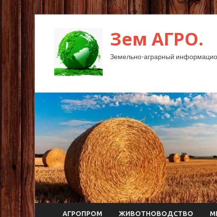
Зем АГРО.
Земельно-аграрный информацио
АГРОПРОМ
ЖИВОТНОВОДСТВО
М