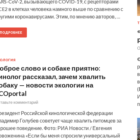
ARS-CoV-2, вызывающего COVID-19, с рецепторами
CE2 в клетках человека намного выше по сравнению с
ругими коронавирусами. Этим, по мнению авторов, …
Т
ПОДРОБНЕЕ
О
©
КОЛОГИЯ
р
оброе слово и собаке приятно:
в
инолог рассказал, зачем хвалить
в
обаку — новости экологии на
(
COportal
И
тавьте комментарий
п
резидент Российской кинологической федерации
ладимир Голубев советует чаще хвалить питомцев за
орошее поведение. Фото: РИА Новости / Евгения
овоженина «Если бы меня спросили универсальный