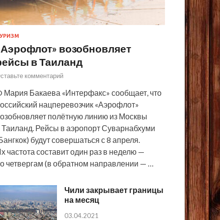
УРИЗМ
«Аэрофлот» возобновляет
рейсы в Таиланд
ставьте комментарий
 Мария Бакаева «Интерфакс» сообщает, что
оссийский нацперевозчик «Аэрофлот»
озобновляет полётную линию из Москвы
 Таиланд. Рейсы в аэропорт Суварнабхуми
Бангкок) будут совершаться с 8 апреля.
х частота составит один раз в неделю —
о четвергам (в обратном направлении — …
Чили закрывает границы
на месяц
03.04.2021