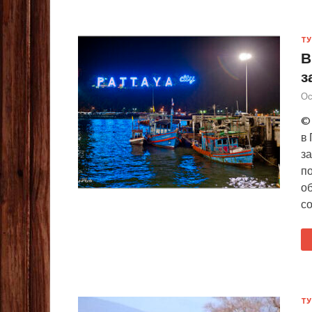
ТУ
В
з
Ос
© 
в
з
п
о
с
ТУ