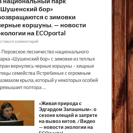
В национальный парк
«Шушенский бор»
возвращаются с зимовки
черные коршуны. — новости
экологии на ECOportal
ставьте комментарий
 Перовское лесничество национального
арка «Шушенский бор» с зимовки из теплых
тран вернулись черные коршуны – хищные
тицы семейства Ястребиные с огромным
азмахом крыла, который у некоторых особей
ревышает полтора …
«Живая природа с
Эдгардом Запашным»: о
сезоне клещей и запрете
на вывоз китов. / Видео
— новости экологии на
ECOportal