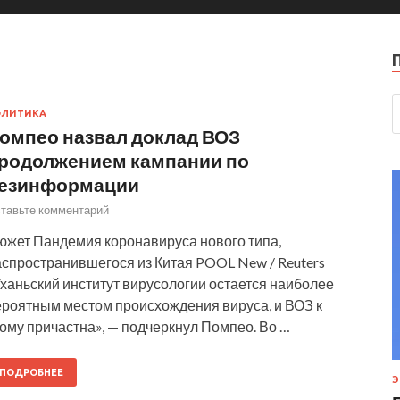
ОЛИТИКА
омпео назвал доклад ВОЗ
родолжением кампании по
езинформации
тавьте комментарий
южет Пандемия коронавируса нового типа,
аспространившегося из Китая POOL New / Reuters
ханьский институт вирусологии остается наиболее
ероятным местом происхождения вируса, и ВОЗ к
ому причастна», — подчеркнул Помпео. Во …
ПОДРОБНЕЕ
Э