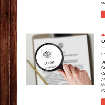
со
Э
О
—
Ос
Э
О
Оп
д
М
Р