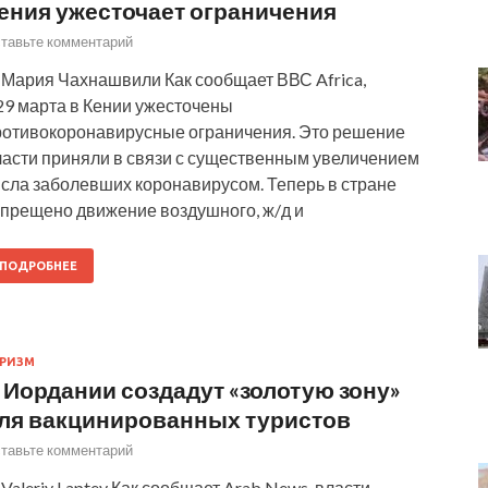
ения ужесточает ограничения
тавьте комментарий
 Мария Чахнашвили Как сообщает ВВС Africa,
29 марта в Кении ужесточены
ротивокоронавирусные ограничения. Это решение
ласти приняли в связи с существенным увеличением
исла заболевших коронавирусом. Теперь в стране
апрещено движение воздушного, ж/д и
ПОДРОБНЕЕ
РИЗМ
 Иордании создадут «золотую зону»
ля вакцинированных туристов
тавьте комментарий
Valeriy Laptev Как сообщает Arab News, власти