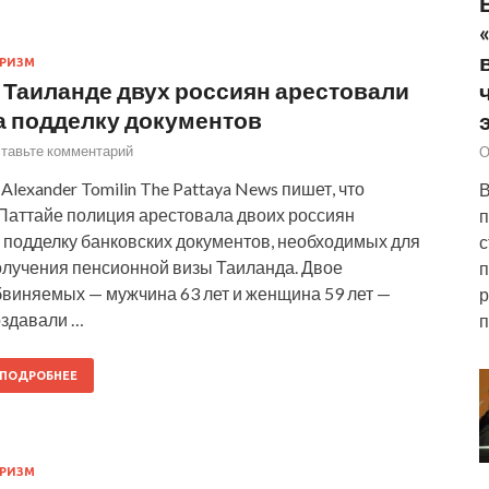
РИЗМ
 Таиланде двух россиян арестовали
а подделку документов
тавьте комментарий
О
Alexander Tomilin The Pattaya News пишет, что
В
 Паттайе полиция арестовала двоих россиян
п
а подделку банковских документов, необходимых для
с
олучения пенсионной визы Таиланда. Двое
п
бвиняемых — мужчина 63 лет и женщина 59 лет —
р
оздавали …
п
ПОДРОБНЕЕ
РИЗМ