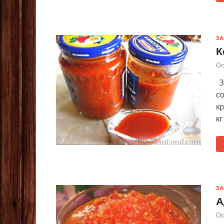
ЗА
К
Ос
За
с
кр
кг
ЗА
А
Ос