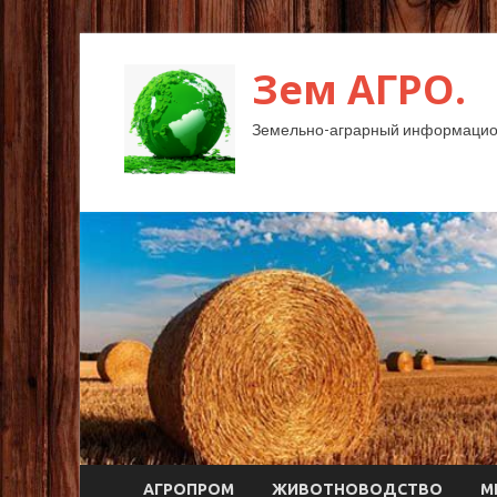
Зем АГРО.
Земельно-аграрный информацио
АГРОПРОМ
ЖИВОТНОВОДСТВО
М