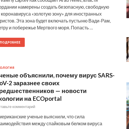
ордании намерены создать безопасную, свободную
т коронавируса «золотую зону» для иностранных
ристов. Эта зона будет включать пустыню Вади-Рам,
етру и побережье Мертвого моря. Попасть …
ПОДРОБНЕЕ
КОЛОГИЯ
ченые объяснили, почему вирус SARS-
oV-2 заразнее своих
редшественников — новости
кологии на ECOportal
тавьте комментарий
мериканские ученые выяснили, что сила
заимодействия между спайковым белком вируса