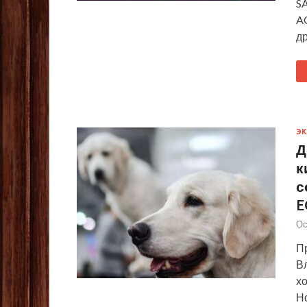
S
A
д
Э
Д
к
с
E
Ос
П
В
х
Н