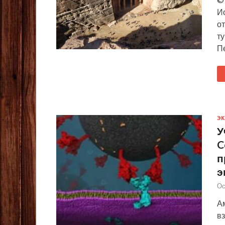
И
о
ту
П
Э
У
C
п
э
Ос
А
в