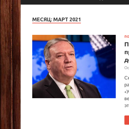
МЕСЯЦ:
МАРТ 2021
П
П
п
д
Ос
С
р
«У
в
эт