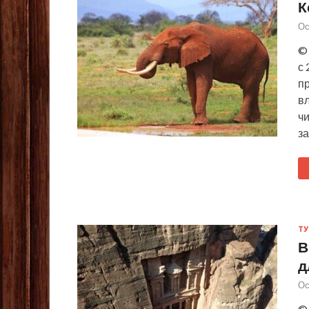
К
Ос
©
с 
п
в
ч
з
ТУ
В
д
Ос
© 