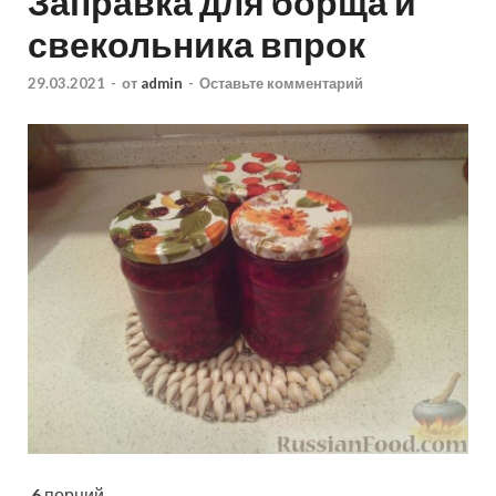
Заправка для борща и
свекольника впрок
29.03.2021
-
от
admin
-
Оставьте комментарий
6
порций