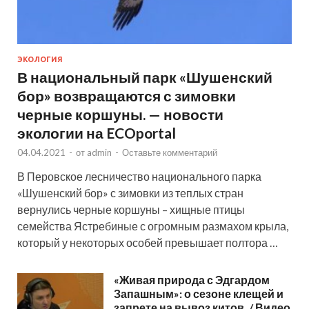
ЭКОЛОГИЯ
В национальный парк «Шушенский
бор» возвращаются с зимовки
черные коршуны. — новости
экологии на ECOportal
04.04.2021
-
от
admin
-
Оставьте комментарий
В Перовское лесничество национального парка
«Шушенский бор» с зимовки из теплых стран
вернулись черные коршуны – хищные птицы
семейства Ястребиные с огромным размахом крыла,
который у некоторых особей превышает полтора …
«Живая природа с Эдгардом
Запашным»: о сезоне клещей и
запрете на вывоз китов. / Видео