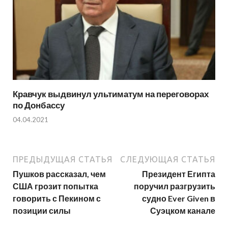
Кравчук выдвинул ультиматум на переговорах
по Донбассу
04.04.2021
ПРЕДЫДУЩАЯ СТАТЬЯ
СЛЕДУЮЩАЯ СТАТЬЯ
Пушков рассказал, чем
Президент Египта
США грозит попытка
поручил разгрузить
говорить с Пекином с
судно Ever Given в
позиции силы
Суэцком канале