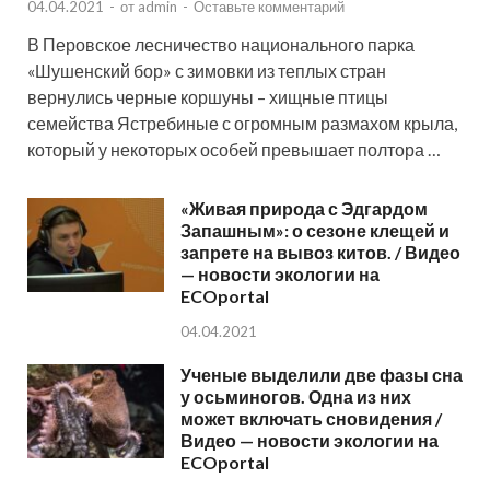
04.04.2021
-
от
admin
-
Оставьте комментарий
В Перовское лесничество национального парка
«Шушенский бор» с зимовки из теплых стран
вернулись черные коршуны – хищные птицы
семейства Ястребиные с огромным размахом крыла,
который у некоторых особей превышает полтора …
«Живая природа с Эдгардом
Запашным»: о сезоне клещей и
запрете на вывоз китов. / Видео
— новости экологии на
ECOportal
04.04.2021
Ученые выделили две фазы сна
у осьминогов. Одна из них
может включать сновидения /
Видео — новости экологии на
ECOportal