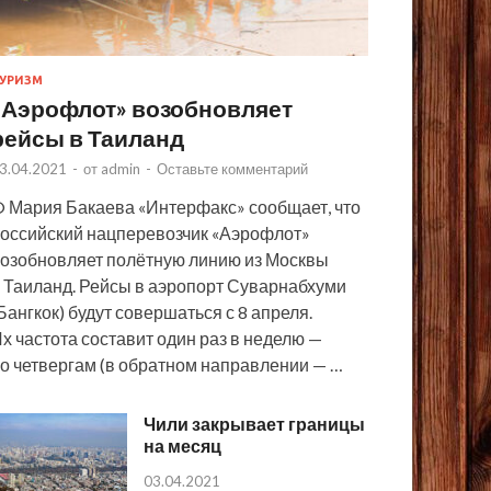
УРИЗМ
«Аэрофлот» возобновляет
рейсы в Таиланд
3.04.2021
-
от
admin
-
Оставьте комментарий
 Мария Бакаева «Интерфакс» сообщает, что
оссийский нацперевозчик «Аэрофлот»
озобновляет полётную линию из Москвы
 Таиланд. Рейсы в аэропорт Суварнабхуми
Бангкок) будут совершаться с 8 апреля.
х частота составит один раз в неделю —
о четвергам (в обратном направлении — …
Чили закрывает границы
на месяц
03.04.2021