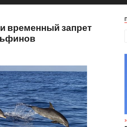
ти временный запрет
ельфинов
Э