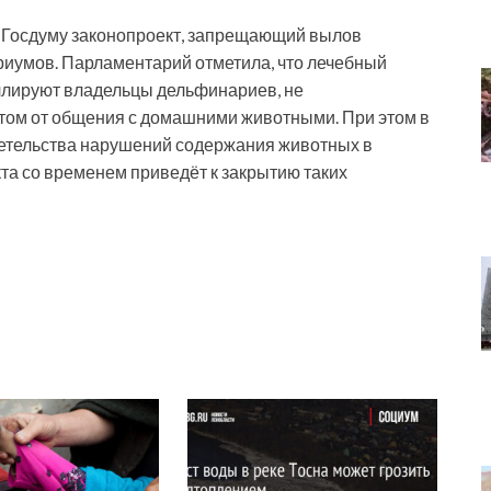
в Госдуму законопроект, запрещающий вылов
ариумов. Парламентарий отметила, что лечебный
ллируют владельцы дельфинариев, не
том от общения с домашними животными. При этом в
етельства нарушений содержания животных в
та со временем приведёт к закрытию таких