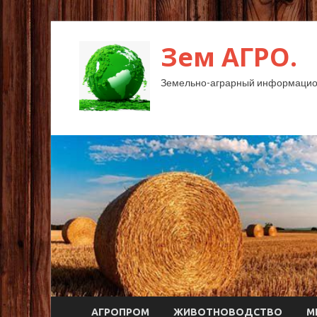
Зем АГРО.
Земельно-аграрный информацио
АГРОПРОМ
ЖИВОТНОВОДСТВО
М