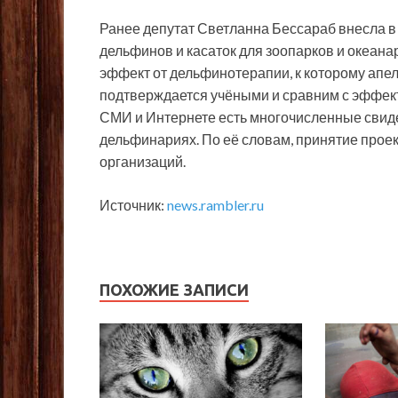
Ранее депутат Светланна Бессараб внесла 
дельфинов и касаток для зоопарков и океан
эффект от дельфинотерапии, к которому апе
подтверждается учёными и сравним с эффек
СМИ и Интернете есть многочисленные свид
дельфинариях. По её словам, принятие проек
организаций.
Источник:
news.rambler.ru
ПОХОЖИЕ ЗАПИСИ