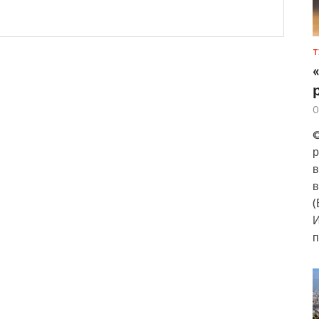
Т
0
©
р
в
в
(
И
п