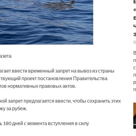
0
В
азета
п
с
агает ввести временный запрет на вывоз из страны
п
тствующий проект постановления Правительства
р
тов нормативных правовых актов.
п
акой запрет предлагается ввести, чтобы сохранить этих
жу за рубеж.
ь 180 дней с момента вступления в силу