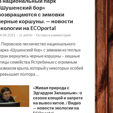
В национальный парк
«Шушенский бор»
возвращаются с зимовки
черные коршуны. — новости
экологии на ECOportal
4.04.2021
-
от
admin
-
Оставьте комментарий
 Перовское лесничество национального
арка «Шушенский бор» с зимовки из теплых
тран вернулись черные коршуны – хищные
тицы семейства Ястребиные с огромным
азмахом крыла, который у некоторых особей
ревышает полтора …
«Живая природа с
Эдгардом Запашным»: о
сезоне клещей и запрете
на вывоз китов. / Видео
— новости экологии на
ECOportal