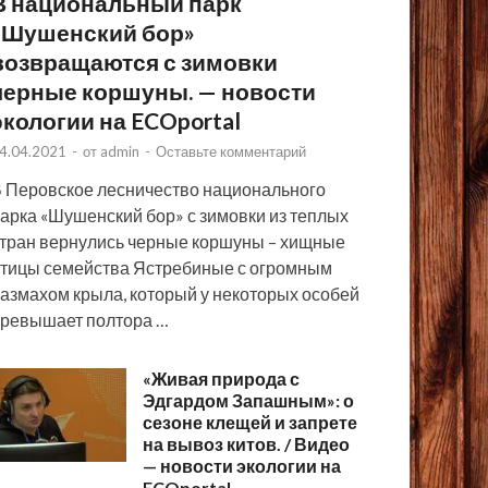
В национальный парк
«Шушенский бор»
возвращаются с зимовки
черные коршуны. — новости
экологии на ECOportal
4.04.2021
-
от
admin
-
Оставьте комментарий
 Перовское лесничество национального
арка «Шушенский бор» с зимовки из теплых
тран вернулись черные коршуны – хищные
тицы семейства Ястребиные с огромным
азмахом крыла, который у некоторых особей
ревышает полтора …
«Живая природа с
Эдгардом Запашным»: о
сезоне клещей и запрете
на вывоз китов. / Видео
— новости экологии на
ECOportal