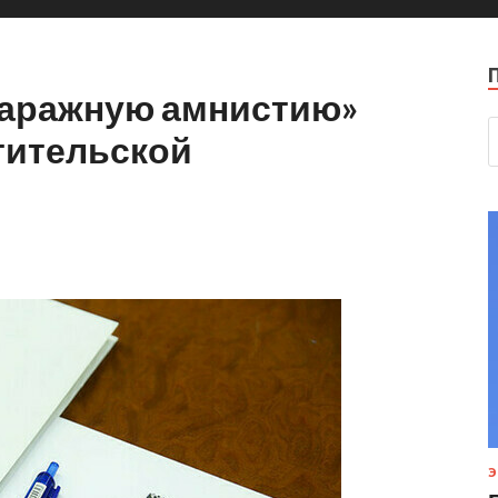
гаражную амнистию»
тительской
Э