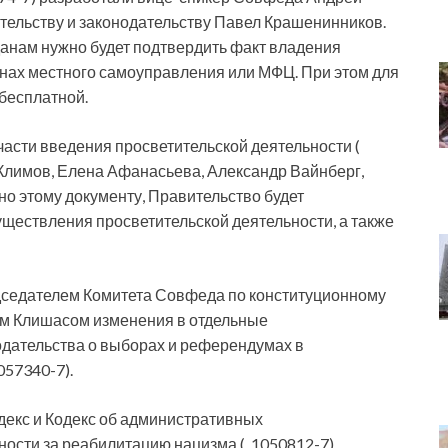
ительству и законодательству Павел Крашенинников.
анам нужно будет подтвердить факт владения
нах местного самоуправления или МФЦ. При этом для
 бесплатной.
части введения просветительской деятельности (
Климов, Елена Афанасьева, Александр Вайнберг,
о этому документу, Правительство будет
уществления просветительской деятельности, а также
едседателем Комитета Совфеда по конституционному
ем Клишасом изменения в отдельные
одательства о выборах и референдумах в
057340-7).
декс и Кодекс об административных
ности за реабилитацию нацизма ( 1050812-7).