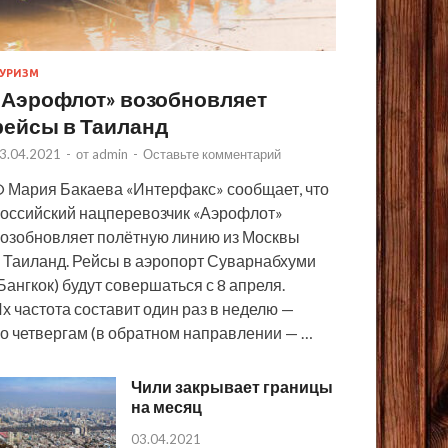
УРИЗМ
«Аэрофлот» возобновляет
рейсы в Таиланд
3.04.2021
-
от
admin
-
Оставьте комментарий
 Мария Бакаева «Интерфакс» сообщает, что
оссийский нацперевозчик «Аэрофлот»
озобновляет полётную линию из Москвы
 Таиланд. Рейсы в аэропорт Суварнабхуми
Бангкок) будут совершаться с 8 апреля.
х частота составит один раз в неделю —
о четвергам (в обратном направлении — …
Чили закрывает границы
на месяц
03.04.2021