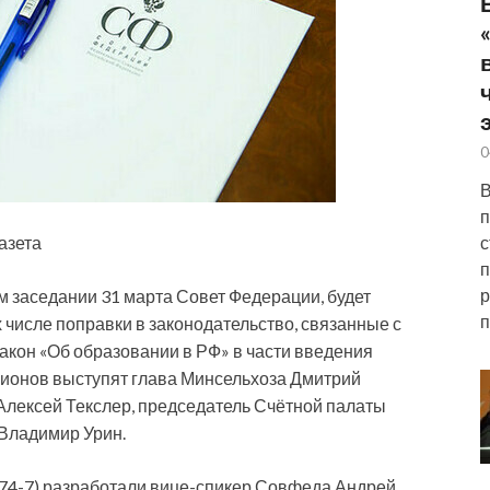
0
В
п
с
азета
п
р
-м заседании 31 марта Совет Федерации, будет
п
 числе поправки в законодательство, связанные с
закон
«Об образовании в РФ» в части введения
егионов выступят глава Минсельхоза Дмитрий
Алексей Текслер, председатель Счётной палаты
 Владимир Урин.
374-7) разработали вице-спикер Совфеда Андрей