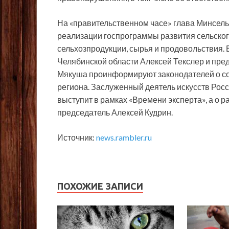
На «правительственном часе» глава Минсел
реализации госпрограммы развития сельског
сельхозпродукции, сырья и продовольствия. 
Челябинской области Алексей Текслер и пр
Мякуша проинформируют законодателей о с
региона. Заслуженный деятель искусств Рос
выступит в рамках «Времени эксперта», а о р
председатель Алексей Кудрин.
Источник:
news.rambler.ru
ПОХОЖИЕ ЗАПИСИ