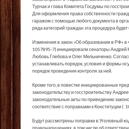
Турчак и глава Комитета Госдумы по госстро
Для оформления права собственности гражд
гаражом с помощью любого документа в орга
ряда категорий граждан эта процедура будет
Изменения в закон «Об образовании в РФ» в 
1057895-7) инициировали сенаторы Андрей 
Любовь Глебова и Олег Мельниченко. Согласн
устанавливать порядок, условия и формы ос
порядок проведения контроля за ней.
Кроме того, в повестке инициированные пр
законодательству и госстроительству Андре
законодательные акты по приведению закон
соответствие с поправками к Конституции ( 1
Будут рассмотрены поправки в Уголовный ко
правонарушениях, в том числе об ответствен