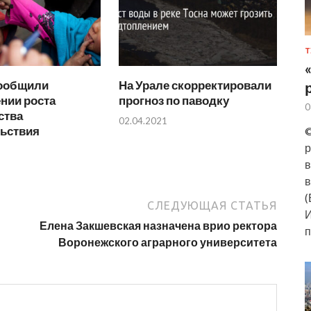
Т
ообщили
На Урале скорректировали
нии роста
прогноз по паводку
0
ства
02.04.2021
ьствия
©
р
в
в
(
СЛЕДУЮЩАЯ СТАТЬЯ
И
Елена Закшевская назначена врио ректора
п
Воронежского аграрного университета