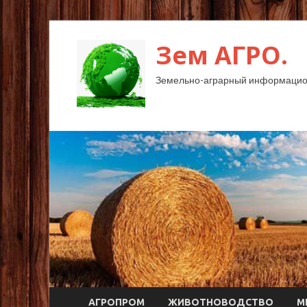
Зем АГРО.
Земельно-аграрный информацио
АГРОПРОМ
ЖИВОТНОВОДСТВО
М