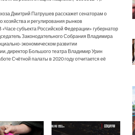
ьхоза Дмитрий Патрушев расскажет сенаторам о
о хозяйства и регулирования рынков
В «Часе субъекта Российской Федерации» губернатор
едседатель Законодательного Собрания Владимира
оциально-экономическом развитии
сии, директор Большого театра Владимир Урин
аботе Счётной палаты в 2020 году отчитается её