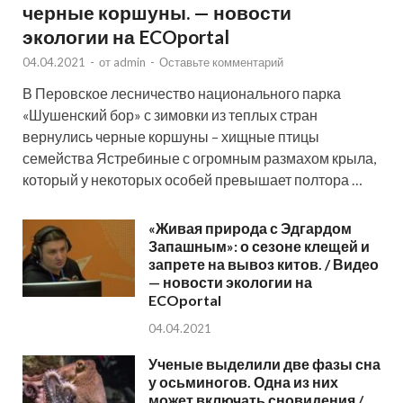
черные коршуны. — новости
экологии на ECOportal
04.04.2021
-
от
admin
-
Оставьте комментарий
В Перовское лесничество национального парка
«Шушенский бор» с зимовки из теплых стран
вернулись черные коршуны – хищные птицы
семейства Ястребиные с огромным размахом крыла,
который у некоторых особей превышает полтора …
«Живая природа с Эдгардом
Запашным»: о сезоне клещей и
запрете на вывоз китов. / Видео
— новости экологии на
ECOportal
04.04.2021
Ученые выделили две фазы сна
у осьминогов. Одна из них
может включать сновидения /