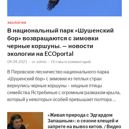
ЭКОЛОГИЯ
В национальный парк «Шушенский
бор» возвращаются с зимовки
черные коршуны. — новости
экологии на ECOportal
04.04.2021
-
от
admin
-
Оставьте комментарий
В Перовское лесничество национального парка
«Шушенский бор» с зимовки из теплых стран
вернулись черные коршуны – хищные птицы
семейства Ястребиные с огромным размахом крыла,
который у некоторых особей превышает полтора …
«Живая природа с Эдгардом
Запашным»: о сезоне клещей и
запрете на вывоз китов. / Видео