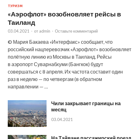
ТУРИЗМ
«Аэрофлот» возобновляет рейсы в
Таиланд
03.04.2021
-
от
admin
-
Оставьте комментарий
© Мария Бакаева «Интерфакс» сообщает, что
российский нацперевозчик «Аэрофлот» возобновляет
полётную линию из Москвы в Таиланд. Рейсы
в аэропорт Суварнабхуми (Бангкок) будут
совершаться с 8 апреля. Их частота составит один
раз в неделю — по четвергам (в обратном
направлении — …
Чили закрывает границы на
месяц
03.04.2021
На Тайване пассажирский поезд