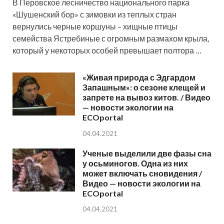
В Перовское лесничество национального парка
«Шушенский бор» с зимовки из теплых стран
вернулись черные коршуны – хищные птицы
семейства Ястребиные с огромным размахом крыла,
который у некоторых особей превышает полтора …
«Живая природа с Эдгардом
Запашным»: о сезоне клещей и
запрете на вывоз китов. / Видео
— новости экологии на
ECOportal
04.04.2021
Ученые выделили две фазы сна
у осьминогов. Одна из них
может включать сновидения /
Видео — новости экологии на
ECOportal
04.04.2021