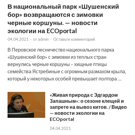
В национальный парк «Шушенский
бор» возвращаются с зимовки
черные коршуны. — новости
экологии на ECOportal
04.04.2021
-
от
admin
-
Оставьте комментарий
В Перовское лесничество национального парка
«Шушенский бор» с зимовки из теплых стран
вернулись черные коршуны – хищные птицы
семейства Ястребиные с огромным размахом крыла,
который у некоторых особей превышает полтора …
«Живая природа с Эдгардом
Запашным»: о сезоне клещей и
запрете на вывоз китов. / Видео
— новости экологии на
ECOportal
04.04.2021