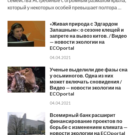
семейства Ястребиные с огромным размахом крыла,
который у некоторых особей превышает полтора …
«Живая природа с Эдгардом
Запашным»: о сезоне клещей и
запрете на вывоз китов. / Видео
— новости экологии на
ECOportal
04.04.2021
Ученые выделили две фазы сна
у осьминогов. Одна из них
может включать сновидения /
Видео — новости экологии на
ECOportal
04.04.2021
Всемирный банк расширит
финансирование проектов по
борьбе с изменением климата —
новости экологии на ECOportal