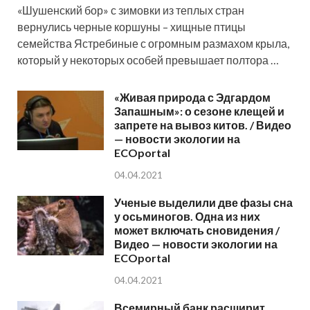
«Шушенский бор» с зимовки из теплых стран
вернулись черные коршуны – хищные птицы
семейства Ястребиные с огромным размахом крыла,
который у некоторых особей превышает полтора …
«Живая природа с Эдгардом
Запашным»: о сезоне клещей и
запрете на вывоз китов. / Видео
— новости экологии на
ECOportal
04.04.2021
Ученые выделили две фазы сна
у осьминогов. Одна из них
может включать сновидения /
Видео — новости экологии на
ECOportal
04.04.2021
Всемирный банк расширит