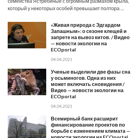
семейства Ястребиные с огромным размахом крыла,
который у некоторых особей превышает полтора …
«Живая природа с Эдгардом
Запашным»: о сезоне клещей и
запрете на вывоз китов. / Видео
— новости экологии на
ECOportal
04.04.2021
Ученые выделили две фазы сна
у осьминогов. Одна из них
может включать сновидения /
Видео — новости экологии на
ECOportal
04.04.2021
Всемирный банк расширит
финансирование проектов по
борьбе с изменением климата —
новости экологии на ECOportal