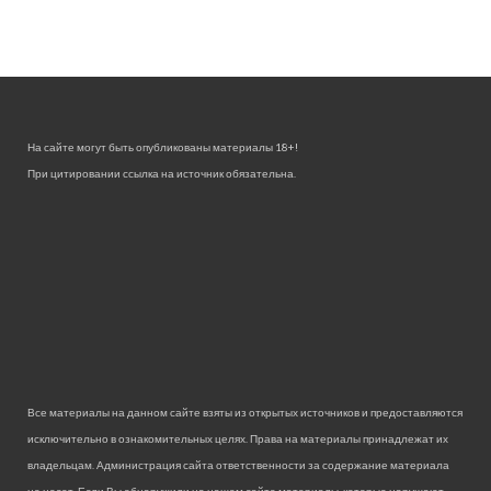
На сайте могут быть опубликованы материалы 18+!
При цитировании ссылка на источник обязательна.
Все материалы на данном сайте взяты из открытых источников и предоставляются
исключительно в ознакомительных целях. Права на материалы принадлежат их
владельцам. Администрация сайта ответственности за содержание материала
не несет. Если Вы обнаружили на нашем сайте материалы, которые нарушают